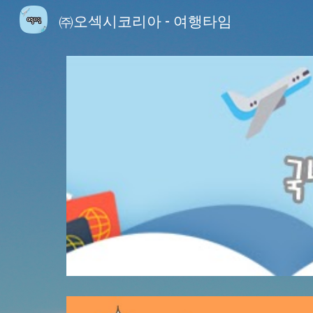
㈜오섹시코리아 - 여행타임
Sk