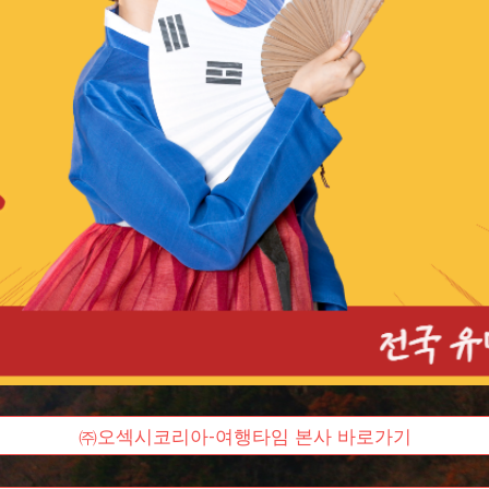
㈜오섹시코리아-여행타임 본사 바로가기