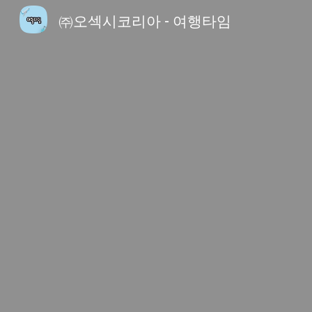
㈜오섹시코리아 - 여행타임
Sk